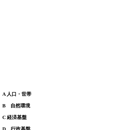
A 人口・世帯
B 自然環境
C 経済基盤
D 行政基盤