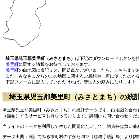
埼玉県児玉郡美里町（みさとまち）
は下記のダウンロードボタンを
美里町
に関する情報をお待ちしております。
美里町
の白地図に表記ミス、問題点がございましたら、こちらまで
また、みなさまからのこの地図に関するご感想や、何に使ったのか
下記フォームに記入していただければ、管理人の励みになります！
埼玉県児玉郡美里町（みさとまち）の統
埼玉県児玉郡美里町（みさとまち）の統計データです。白地図と合わ
（描画）するサービスも行なっております。詳細はお問い合わせくだ
当サイトのデータを利用して生じた問題にたいして、切責任は負い兼
データ出典：統計でみる市町村のすがた2012（総務庁統計局）より抜